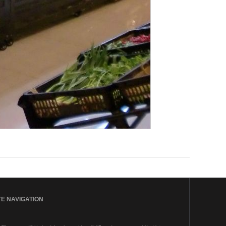
TE NAVIGATION