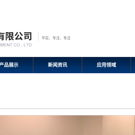
平实、专注、专注
产品展示
新闻资讯
应用领域