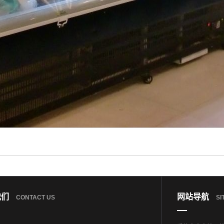
我们
网站导航
CONTACT US
SI