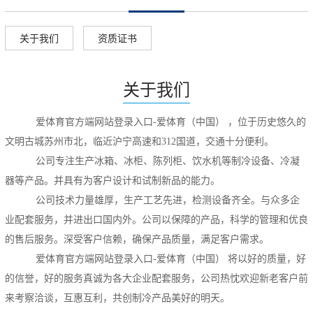
关于我们
资质证书
▲
▲
关于我们
爱体育官方端网站登录入口-爱体育（中国） ，位于历史悠久的
文明古城苏州市北，临近沪宁高速和312国道，交通十分便利。
公司专注生产冰箱、冰柜、陈列柜、饮水机等制冷设备、冷凝
器等产品。并具有为客户设计和试制新品的能力。
公司技术力量雄厚，生产工艺先进，检测设备齐全。与众多企
业配套服务，并进出口国内外。公司以保障的产品，科学的管理和优良
的售后服务。深受客户信赖，确保产品质量，满足客户需求。
爱体育官方端网站登录入口-爱体育（中国） 将以好的质量，好
的信誉，好的服务真诚为各大企业配套服务，公司热忱欢迎新老客户前
来考察洽谈，互惠互利，共创制冷产品美好的明天。