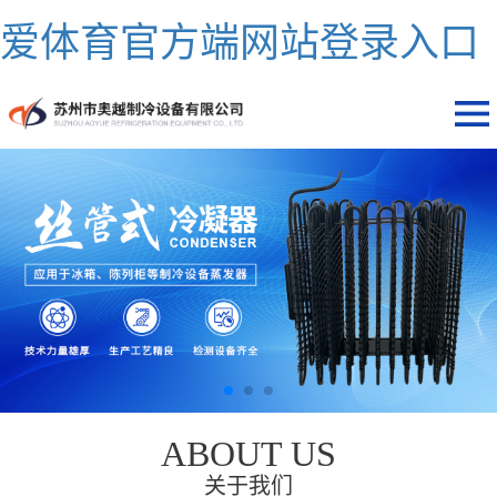
爱体育官方端网站登录入口
ABOUT US
关于我们