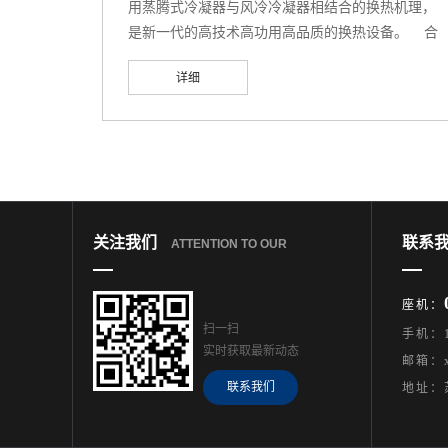
用蒸腾式冷凝器与风冷冷凝器相结合的换热机理，
是新一代的高技术高功用高品质的换热设备。 合
理的配管和规划参数优化规划，使流体的活动阻力
详细
操控在工艺技术要求的规划以内；运用轴流风机引
抽风构成盘管箱内的负压，加大了水分的蒸腾然后
加强了换热；专用喷嘴使冷却水大极限的与盘管外
表触摸换热；冷却翅片部件的设置避开了水在高温
情况易结垢现象，然后使蒸腾式冷却器的单位面积
热负荷得到显着行进，并延长了设备运用寿数；选
用了装卸活络的百页窗，避免了同类产品经过长期
关注我们
联系
ATTENTION TO OUR
的作
座机：
扫一扫
手机：1
实时获取最新动态
邮箱：xu
联系我们
地址：