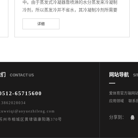
中。由于蒸发式冷凝器靠喷淋的水分蒸发来冷凝制
冷剂，所以蒸发冷并不省水，其冷凝制冷剂所需要
的蒸发的水分跟水冷壳管式冷凝器+冷却塔是差不多
详细
的。 蒸发式冷凝器在运行过程中容易因为水和
空气等冷却介质中杂质的变化，引起结垢、腐蚀、
滋生微生物和粘泥，造成运行效率降低、功率增大
和能耗增加等问题。1、对于出现的泥垢、盐垢、污
垢宜采用物理法、加分散剂、软化或除盐等方法。
2、对于出现的藻类、微生物宜采用过滤、加杀菌灭
藻剂等。3、对于金属腐蚀
我们
网站导航
CONTACT US
SI
0512-65715600
爱体育官方端网站
应用领域
联系
3862028034
weiqi@aoyuezhileng.com
分享到：
苏州市相城区黄埭镇康阳路370号