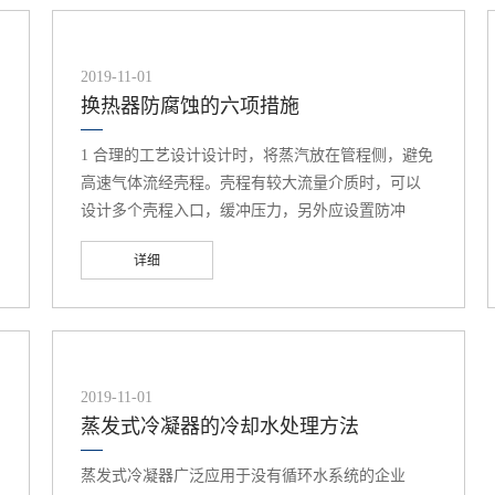
2019-11-01
换热器防腐蚀的六项措施
1 合理的工艺设计设计时，将蒸汽放在管程侧，避免
高速气体流经壳程。壳程有较大流量介质时，可以
设计多个壳程入口，缓冲压力，另外应设置防冲
板，减少高速流体对设备造成的冲刷腐蚀。为避免
详细
残留液和沉积物的滞留，焊接时尽量采用双面对接
焊和连续焊，避免搭接焊和点焊。在焊接工艺中应
根据实际经验，引起应力腐蚀破裂的应力主要是残
余应力，而残余应力主要是由冷加工以及焊接引起
的内应力所构成。对冷加工件和焊接件进行热处
2019-11-01
理，有助于消除残余应力，从而也有助于防止应力
蒸发式冷凝器的冷却水处理方法
腐蚀的产生。常采用应力退火热处理消除残余应力
或其他消除残余应力的方法，如水压试验、振动时
蒸发式冷凝器广泛应用于没有循环水系统的企业
效及锤击等。另外，管束起吊须采用