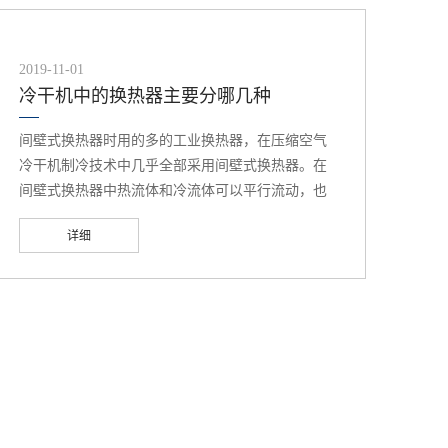
2019-11-01
冷干机中的换热器主要分哪几种
间壁式换热器时用的多的工业换热器，在压缩空气
冷干机制冷技术中几乎全部采用间壁式换热器。在
间壁式换热器中热流体和冷流体可以平行流动，也
可以交叉流动。平行流动时，若冷热流体的流动方
详细
向相同，称为顺流式换热器；若冷热流体的流动方
向相反，则称为逆流式换热器；若冷热流体流动方
向相互垂直，则称为横流式或岔流式换热器。此处
还有各种复杂流向的混合式等。 什么是肋片管？有
几种形式？ 为了增加换热面积在表面带有金属薄片
的管子都可称为肋片管。金属管表面的薄片称为肋
片、翅片或鳍片。其中以冲孔或钻孔形式套在管子
上的叫做“套片”，以螺旋形绕在管子上狭条称为螺旋
肋；