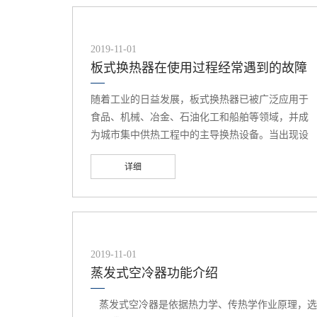
2019-11-01
板式换热器在使用过程经常遇到的故障
随着工业的日益发展，板式换热器已被广泛应用于
食品、机械、冶金、石油化工和船舶等领域，并成
为城市集中供热工程中的主导换热设备。当出现设
备故障问题，我们又该如何解决，今天海源就简单
详细
的给大家介绍下:一、板式换热器在使用过程经常遇
到的故障1.外漏，主要表现为渗漏(量不大，水滴不
连续)和泄漏(量较大，水滴连续)。外漏出现的主要
部位为板片与板片之间的密封处、板片二道密封泄
漏槽部位以及端部板片与压紧板内侧。2.供热温度不
2019-11-01
能满足要求主要特征是出口温度偏低，达不到设计
蒸发式空冷器功能介绍
要求。3.压降大，介质进、出口压降超过设计要求，
甚至高出设计值许多倍，严重影响系统对流量和温
蒸发式空冷器是依据热力学、传热学作业原理，选
度的要求。在供